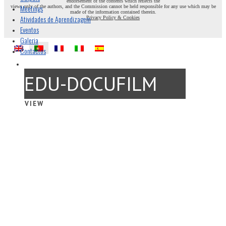
endorsement of the contents which reflects the
Meetings
views only of the authors, and the Commission cannot be held responsible for any use which may be
made of the information contained therein.
Atividades de Aprendizagem
Privacy Policy & Cookies
Eventos
Galeria
Contactos
EDU-DOCUFILM
VIEW