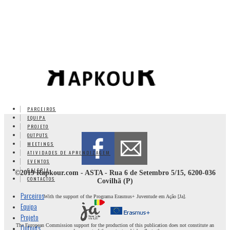
PARCEIROS
EQUIPA
PROJETO
OUTPUTS
MEETINGS
ATIVIDADES DE APRENDIZAGEM
EVENTOS
GALERIA
©2019 Rapkour.com - ASTA - Rua 6 de Setembro 5/15, 6200-036
CONTACTOS
Covilhã (P)
Parceiros
With the support of the Programa Erasmus+ Juventude em Ação [Ja].
Equipa
Projeto
Outputs
The European Commission support for the production of this publication does not constitute an